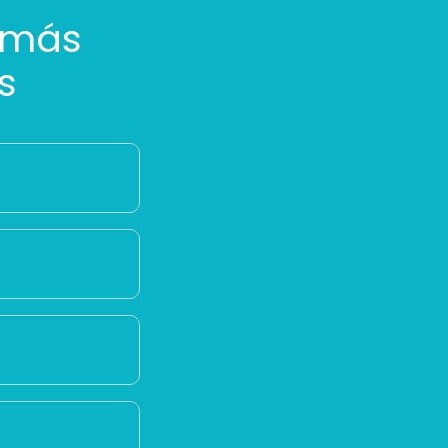
 más
s