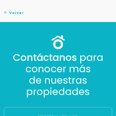
No compartimos tu información ni enviamos spam.
Uso exclusivo
Volver
Solo los usamos para responder tu consulta.
Continuar por WhatsApp
Cancelar
Contáctanos
para
conocer más
Buscamos darte la mejor experiencia.
Con estos datos podemos responderte mejor y
de nuestras
más rápido.
propiedades