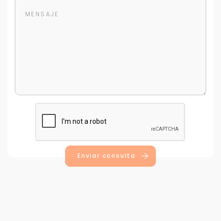
Para responderte
mejor y más rápido
Déjanos tus datos para identificar tu consulta en el
sistema de gestión de clientes.
Tu nombre *
Enviar consulta
Tu WhatsApp *
+598
Tus datos están seguros