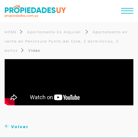
HOME
Apartamento En Alquiler
Apartamento en
venta en Península Punta del Este, 2 dormitorios, 2
baños
Video
Volver