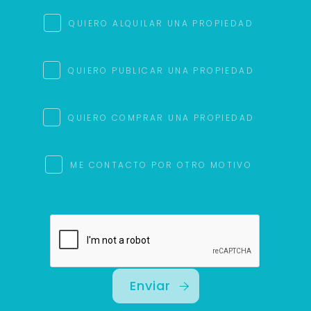
Uso exclusivo
Solo los usamos para responder tu consulta.
QUIERO ALQUILAR UNA PROPIEDAD
Continuar por WhatsApp
QUIERO PUBLICAR UNA PROPIEDAD
Cancelar
QUIERO COMPRAR UNA PROPIEDAD
Buscamos darte la mejor experiencia.
Con estos datos podemos responderte mejor y
ME CONTACTO POR OTRO MOTIVO
más rápido.
Enviar