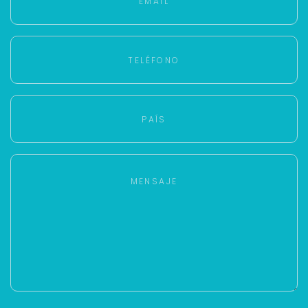
Para responderte
mejor y más rápido
Déjanos tus datos para identificar tu consulta en el
sistema de gestión de clientes.
Tu nombre *
Tu WhatsApp *
+598
Tus datos están seguros
No compartimos tu información ni enviamos spam.