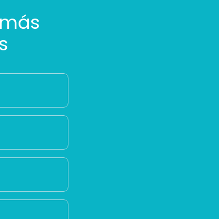
 más
s