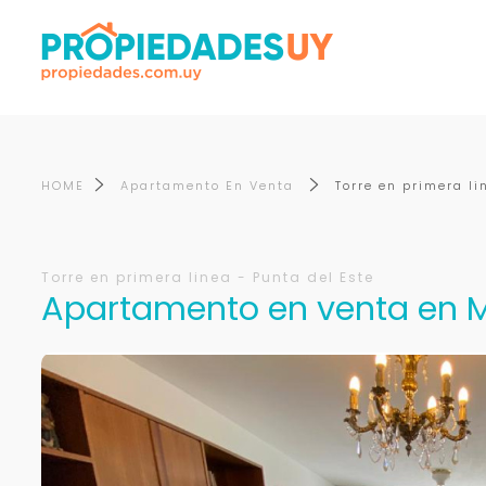
HOME
Apartamento En Venta
Torre en primera li
Torre en primera linea - Punta del Este
Apartamento en venta en Ma