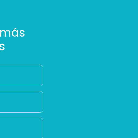
 más
s