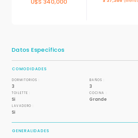
$ 37,386
U$S 340,000
(Mensu
Datos Específicos
COMODIDADES
DORMITORIOS :
BAÑOS :
3
3
TOILETTE :
COCINA :
Si
Grande
LAVADERO :
Si
GENERALIDADES