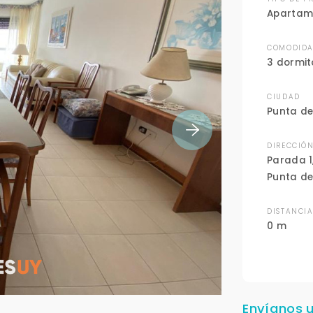
Apartam
COMODIDA
3 dormit
CIUDAD
Punta de
DIRECCIÓ
Parada 1
Punta de
DISTANCI
0 m
Envíanos 