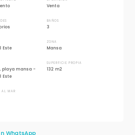
ento
Venta
DES
BAÑOS
orios
3
ZONA
l Este
Mansa
N
SUPERFICIE PROPIA
, playa mansa -
132 m2
l Este
A AL MAR
un WhatsApp