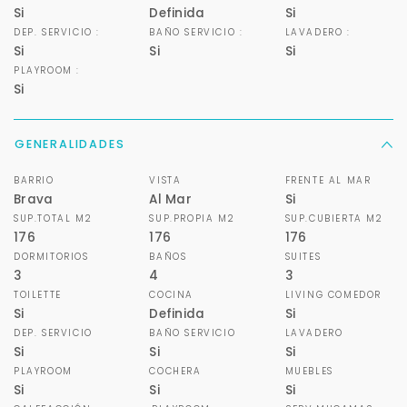
Si
Definida
Si
DEP. SERVICIO :
BAÑO SERVICIO :
LAVADERO :
Si
Si
Si
PLAYROOM :
Si
GENERALIDADES
BARRIO
VISTA
FRENTE AL MAR
Brava
Al Mar
Si
SUP.TOTAL M2
SUP.PROPIA M2
SUP.CUBIERTA M2
176
176
176
DORMITORIOS
BAÑOS
SUITES
3
4
3
TOILETTE
COCINA
LIVING COMEDOR
Para responderte
Si
Definida
Si
mejor y más rápido
DEP. SERVICIO
BAÑO SERVICIO
LAVADERO
Si
Si
Si
PLAYROOM
COCHERA
MUEBLES
Déjanos tus datos para identificar tu consulta en el
sistema de gestión de clientes.
Si
Si
Si