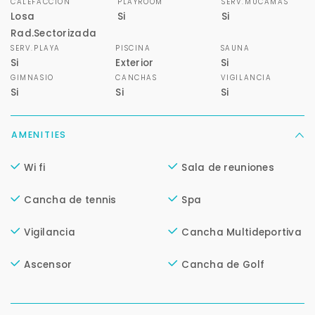
CALEFACCIÓN
PLAYROOM
SERV.MUCAMAS
Tu nombre *
Losa
Si
Si
Rad.Sectorizada
SERV.PLAYA
PISCINA
SAUNA
Si
Exterior
Si
Tu WhatsApp *
GIMNASIO
CANCHAS
VIGILANCIA
Si
Si
Si
+598
AMENITIES
Tus datos están seguros
No compartimos tu información ni enviamos spam.
Wi fi
Sala de reuniones
Uso exclusivo
Solo los usamos para responder tu consulta.
Cancha de tennis
Spa
Vigilancia
Cancha Multideportiva
Continuar por WhatsApp
Ascensor
Cancha de Golf
Cancelar