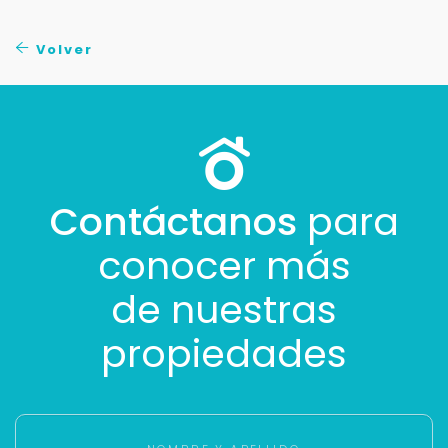
No compartimos tu información ni enviamos spam.
Uso exclusivo
Volver
Solo los usamos para responder tu consulta.
Continuar por WhatsApp
Cancelar
Contáctanos
para
conocer más
Buscamos darte la mejor experiencia.
Con estos datos podemos responderte mejor y
de nuestras
más rápido.
propiedades