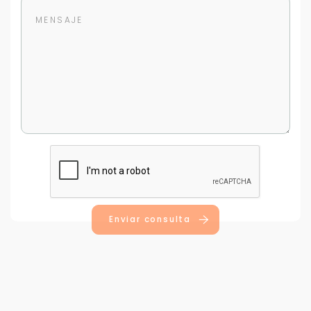
Para responderte
mejor y más rápido
Déjanos tus datos para identificar tu consulta en el
sistema de gestión de clientes.
Tu nombre *
Enviar consulta
Tu WhatsApp *
+598
Tus datos están seguros