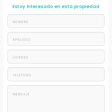
más rápido.
Estoy interesado en esta propiedad