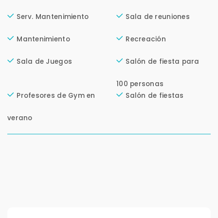
Serv. Mantenimiento
Sala de reuniones
Tu WhatsApp *
Mantenimiento
Recreación
+598
Sala de Juegos
Salón de fiesta para
100 personas
Tus datos están seguros
No compartimos tu información ni enviamos spam.
Profesores de Gym en
Salón de fiestas
Uso exclusivo
Solo los usamos para responder tu consulta.
verano
Continuar por WhatsApp
Cancelar
Buscamos darte la mejor experiencia.
Con estos datos podemos responderte mejor y