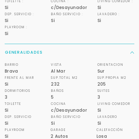
TOILETTE :
COCINA :
LIVING COMEDOR :
Si
c/Desayunador
Si
DEP. SERVICIO :
BAÑO SERVICIO :
LAVADERO :
Si
Si
Si
PLAYROOM :
Si
GENERALIDADES
BARRIO
VISTA
ORIENTACION
Brava
Al Mar
Sur
FRENTE AL MAR
SUP.TOTAL M2
SUP.PROPIA M2
Si
232
205
DORMITORIOS
BAÑOS
SUITES
3
5
3
TOILETTE
COCINA
LIVING COMEDOR
Si
c/Desayunador
Si
DEP. SERVICIO
BAÑO SERVICIO
LAVADERO
Si
Si
Si
PLAYROOM
GARAGE
CALEFACCIÓN
Si
2 Autos
Losa