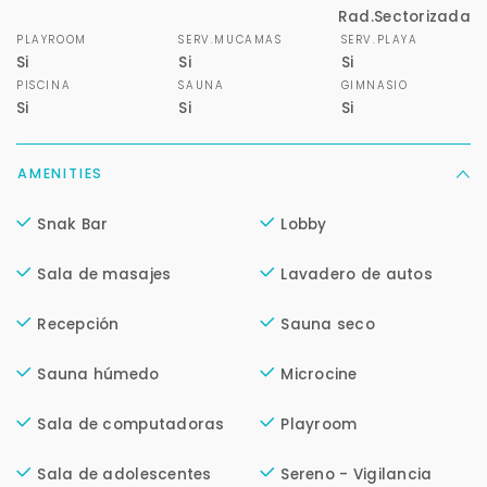
Rad.Sectorizada
PLAYROOM
SERV.MUCAMAS
SERV.PLAYA
Si
Si
Si
PISCINA
SAUNA
GIMNASIO
Si
Si
Si
AMENITIES
Snak Bar
Lobby
Sala de masajes
Lavadero de autos
Para responderte
Recepción
Sauna seco
mejor y más rápido
Sauna húmedo
Microcine
Déjanos tus datos para identificar tu consulta en el
Sala de computadoras
Playroom
sistema de gestión de clientes.
Tu nombre *
Sala de adolescentes
Sereno - Vigilancia