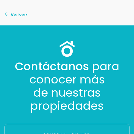
No compartimos tu información ni enviamos spam.
Uso exclusivo
Volver
Solo los usamos para responder tu consulta.
Continuar por WhatsApp
Cancelar
Contáctanos
para
conocer más
Buscamos darte la mejor experiencia.
Con estos datos podemos responderte mejor y
de nuestras
más rápido.
propiedades