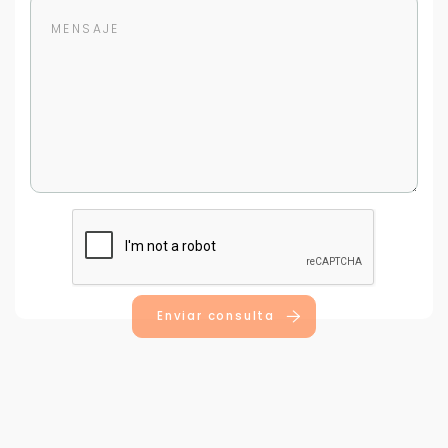
Para responderte
mejor y más rápido
Déjanos tus datos para identificar tu consulta en el
sistema de gestión de clientes.
Tu nombre *
Enviar consulta
Tu WhatsApp *
+598
Tus datos están seguros