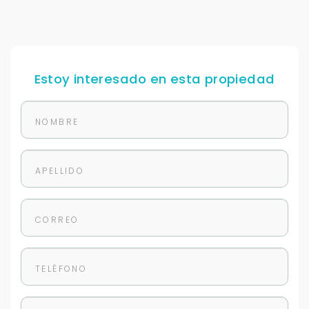
Solo los usamos para responder tu consulta.
Continuar por WhatsApp
Estoy interesado en esta propiedad
Cancelar
Buscamos darte la mejor experiencia.
Con estos datos podemos responderte mejor y
más rápido.