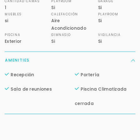
CANTIDAD CAMAS
PLAYROOM
GARAGE
1
Si
Si
MUEBLES
CALEFACCIÓN
PLAYROOM
si
Aire
Si
Para responderte
Acondicionado
mejor y más rápido
PISCINA
GIMNASIO
VIGILANCIA
Exterior
Si
Si
Déjanos tus datos para identificar tu consulta en el
sistema de gestión de clientes.
AMENITIES
Tu nombre *
Recepción
Portería
Sala de reuniones
Piscina Climatizada
Tu WhatsApp *
cerrada
+598
Tus datos están seguros
No compartimos tu información ni enviamos spam.
Uso exclusivo