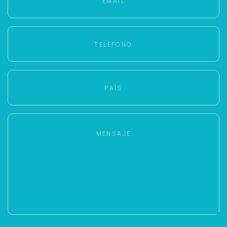
Para responderte
mejor y más rápido
Déjanos tus datos para identificar tu consulta en el
sistema de gestión de clientes.
Tu nombre *
Tu WhatsApp *
+598
Tus datos están seguros
No compartimos tu información ni enviamos spam.