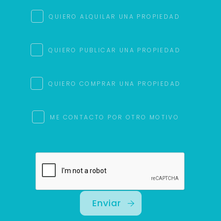
Uso exclusivo
Solo los usamos para responder tu consulta.
QUIERO ALQUILAR UNA PROPIEDAD
Continuar por WhatsApp
QUIERO PUBLICAR UNA PROPIEDAD
Cancelar
QUIERO COMPRAR UNA PROPIEDAD
Buscamos darte la mejor experiencia.
Con estos datos podemos responderte mejor y
ME CONTACTO POR OTRO MOTIVO
más rápido.
Enviar