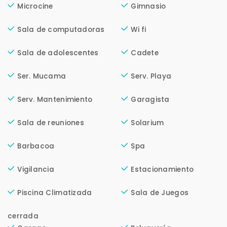
Microcine
Gimnasio
Cancelar
Sala de computadoras
Wi fi
Sala de adolescentes
Cadete
Buscamos darte la mejor experiencia.
Con estos datos podemos responderte mejor y
Ser. Mucama
Serv. Playa
más rápido.
Serv. Mantenimiento
Garagista
Sala de reuniones
Solarium
Barbacoa
Spa
Vigilancia
Estacionamiento
Piscina Climatizada
Sala de Juegos
cerrada