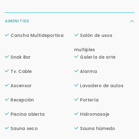
mejor y más rápido
AMENITIES
Déjanos tus datos para identificar tu consulta en el
sistema de gestión de clientes.
Cancha Multideportiva
Salón de usos
Tu nombre *
multiples
Snak Bar
Galería de arte
Tu WhatsApp *
Tv. Cable
Alarma
+598
Ascensor
Lavadero de autos
Tus datos están seguros
Recepción
Portería
No compartimos tu información ni enviamos spam.
Uso exclusivo
Piscina abierta
Hidromasaje
Solo los usamos para responder tu consulta.
Sauna seco
Sauna húmedo
Continuar por WhatsApp