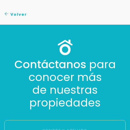
No compartimos tu información ni enviamos spam.
Uso exclusivo
Volver
Solo los usamos para responder tu consulta.
Continuar por WhatsApp
Cancelar
Contáctanos
para
conocer más
Buscamos darte la mejor experiencia.
Con estos datos podemos responderte mejor y
de nuestras
más rápido.
propiedades