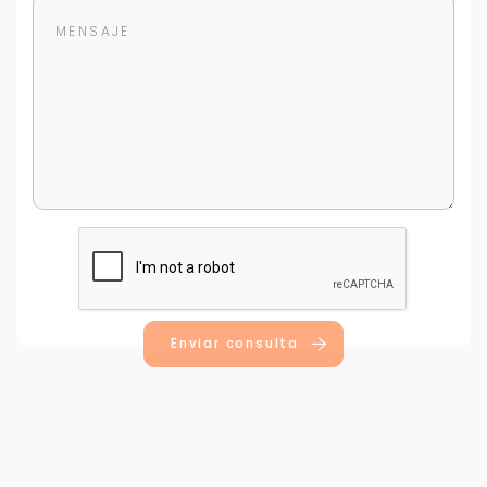
Para responderte
mejor y más rápido
Déjanos tus datos para identificar tu consulta en el
sistema de gestión de clientes.
Tu nombre *
Enviar consulta
Tu WhatsApp *
+598
Tus datos están seguros