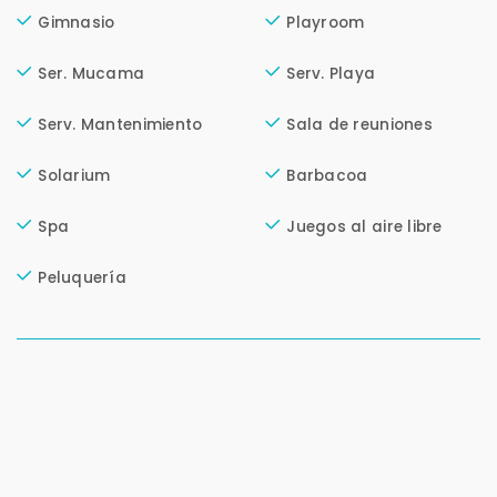
Uso exclusivo
Gimnasio
Playroom
Solo los usamos para responder tu consulta.
Ser. Mucama
Serv. Playa
Continuar por WhatsApp
Serv. Mantenimiento
Sala de reuniones
Cancelar
Solarium
Barbacoa
Spa
Juegos al aire libre
Buscamos darte la mejor experiencia.
Con estos datos podemos responderte mejor y
Peluquería
más rápido.