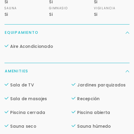
Si
Si
Si
SAUNA
GIMNASIO
VIGILANCIA
Si
Si
Si
Para responderte
EQUIPAMIENTO
mejor y más rápido
Aire Acondicionado
Déjanos tus datos para identificar tu consulta en el
sistema de gestión de clientes.
Tu nombre *
AMENITIES
Sala de TV
Jardines parquizados
Tu WhatsApp *
Sala de masajes
Recepción
+598
Piscina cerrada
Piscina abierta
Tus datos están seguros
Sauna seco
Sauna húmedo
No compartimos tu información ni enviamos spam.