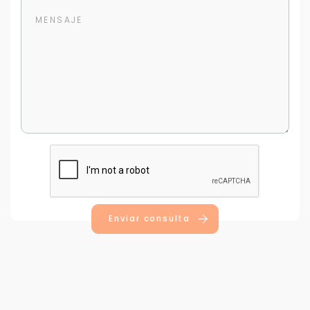
Para responderte
mejor y más rápido
Déjanos tus datos para identificar tu consulta en el
sistema de gestión de clientes.
Tu nombre *
Enviar consulta
Tu WhatsApp *
+598
Tus datos están seguros