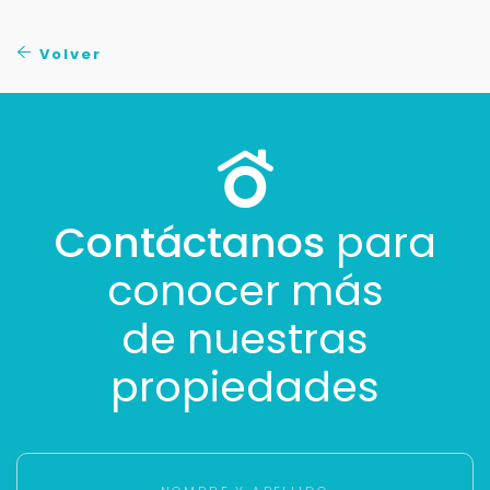
No compartimos tu información ni enviamos spam.
Uso exclusivo
Volver
Solo los usamos para responder tu consulta.
Continuar por WhatsApp
Cancelar
Contáctanos
para
conocer más
Buscamos darte la mejor experiencia.
Con estos datos podemos responderte mejor y
de nuestras
más rápido.
propiedades