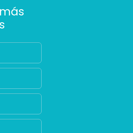
 más
s