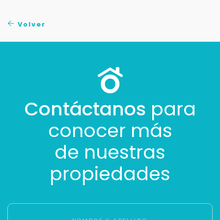
No compartimos tu información ni enviamos spam.
Uso exclusivo
Volver
Solo los usamos para responder tu consulta.
Continuar por WhatsApp
Cancelar
Contáctanos
para
conocer más
Buscamos darte la mejor experiencia.
Con estos datos podemos responderte mejor y
de nuestras
más rápido.
propiedades