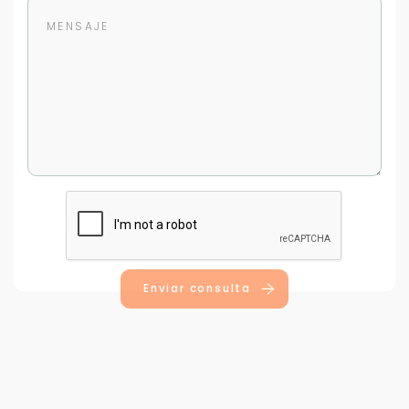
Para responderte
mejor y más rápido
Déjanos tus datos para identificar tu consulta en el
sistema de gestión de clientes.
Tu nombre *
Enviar consulta
Tu WhatsApp *
+598
Tus datos están seguros