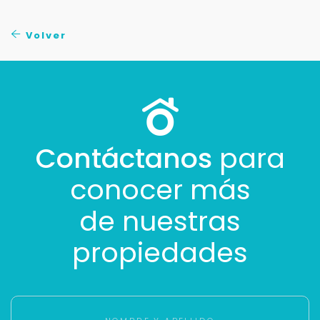
No compartimos tu información ni enviamos spam.
Uso exclusivo
Volver
Solo los usamos para responder tu consulta.
Continuar por WhatsApp
Cancelar
Contáctanos
para
conocer más
Buscamos darte la mejor experiencia.
Con estos datos podemos responderte mejor y
de nuestras
más rápido.
propiedades