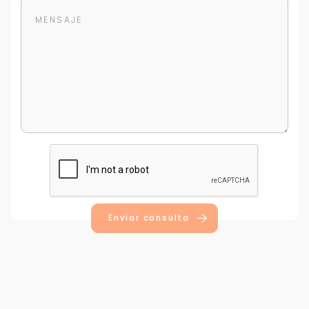
Para responderte
mejor y más rápido
Déjanos tus datos para identificar tu consulta en el
sistema de gestión de clientes.
Tu nombre *
Enviar consulta
Tu WhatsApp *
+598
Tus datos están seguros