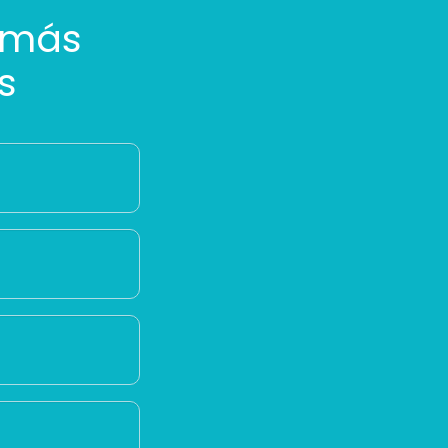
 más
s