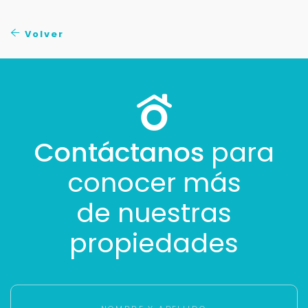
No compartimos tu información ni enviamos spam.
Uso exclusivo
Volver
Solo los usamos para responder tu consulta.
Continuar por WhatsApp
Cancelar
Contáctanos
para
conocer más
Buscamos darte la mejor experiencia.
Con estos datos podemos responderte mejor y
de nuestras
más rápido.
propiedades