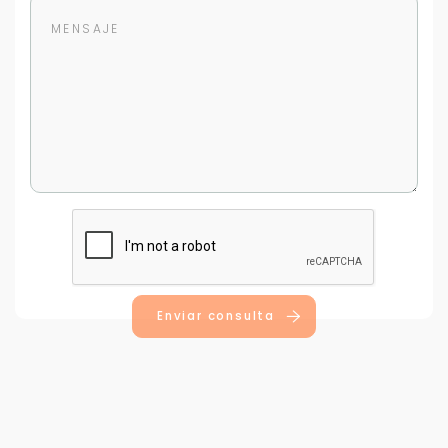
Para responderte
mejor y más rápido
Déjanos tus datos para identificar tu consulta en el
sistema de gestión de clientes.
Tu nombre *
Enviar consulta
Tu WhatsApp *
+598
Tus datos están seguros