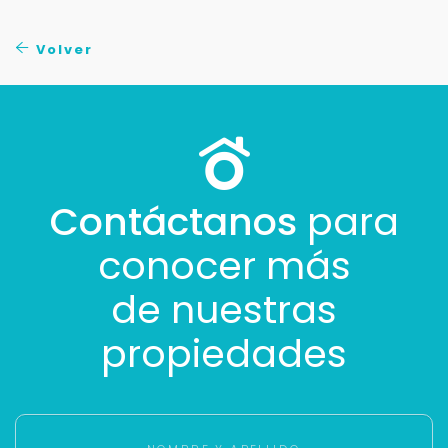
No compartimos tu información ni enviamos spam.
Uso exclusivo
Volver
Solo los usamos para responder tu consulta.
Continuar por WhatsApp
Cancelar
Contáctanos
para
conocer más
Buscamos darte la mejor experiencia.
Con estos datos podemos responderte mejor y
de nuestras
más rápido.
propiedades