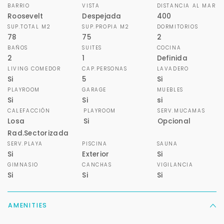
BARRIO
VISTA
DISTANCIA AL MAR
Para responderte
Roosevelt
Despejada
400
mejor y más rápido
SUP.TOTAL M2
SUP.PROPIA M2
DORMITORIOS
78
75
2
BAÑOS
SUITES
COCINA
Déjanos tus datos para identificar tu consulta en el
2
1
Definida
sistema de gestión de clientes.
LIVING COMEDOR
CAP.PERSONAS
LAVADERO
Si
5
Si
Tu nombre *
PLAYROOM
GARAGE
MUEBLES
Si
Si
si
CALEFACCIÓN
PLAYROOM
SERV.MUCAMAS
Losa
Si
Opcional
Tu WhatsApp *
Rad.Sectorizada
SERV.PLAYA
PISCINA
SAUNA
+598
Si
Exterior
Si
GIMNASIO
CANCHAS
VIGILANCIA
Tus datos están seguros
Si
Si
Si
No compartimos tu información ni enviamos spam.
Uso exclusivo
AMENITIES
Solo los usamos para responder tu consulta.