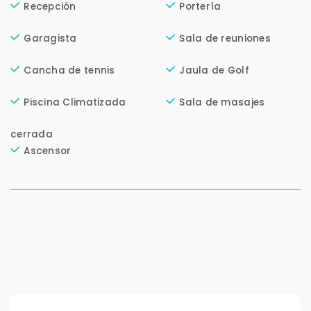
Recepción
Portería
Continuar por WhatsApp
Garagista
Sala de reuniones
Cancelar
Cancha de tennis
Jaula de Golf
Piscina Climatizada
Sala de masajes
Buscamos darte la mejor experiencia.
Con estos datos podemos responderte mejor y
más rápido.
cerrada
Ascensor