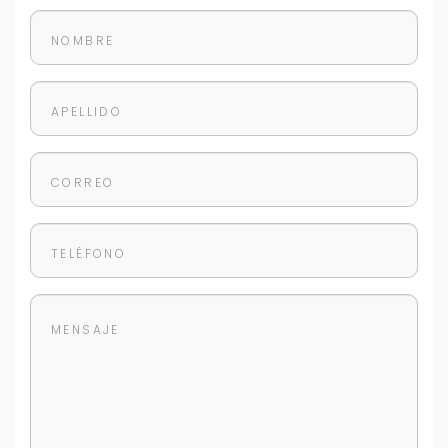
Tu WhatsApp *
+598
Tus datos están seguros
No compartimos tu información ni enviamos spam.
Uso exclusivo
Solo los usamos para responder tu consulta.
Continuar por WhatsApp
Cancelar
Buscamos darte la mejor experiencia.
Con estos datos podemos responderte mejor y
más rápido.