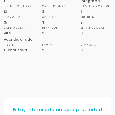
1
1
Integrada
LIVING COMEDOR
CAP.PERSONAS
CANTIDAD CAMAS
Si
3
1
PLAYROOM
GARAGE
MUEBLES
Si
Si
si
CALEFACCIÓN
PLAYROOM
SERV.MUCAMAS
Aire
Si
Si
Acondicionado
PISCINA
SAUNA
GIMNASIO
Climatizada
Si
Si
Para responderte
mejor y más rápido
Déjanos tus datos para identificar tu consulta en el
sistema de gestión de clientes.
Tu nombre *
Estoy interesado en esta propiedad