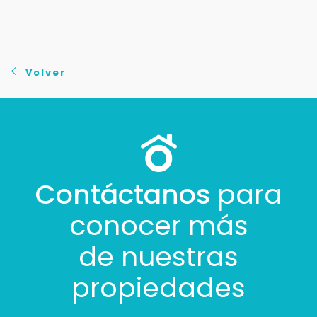
Tus datos están seguros
No compartimos tu información ni enviamos spam.
Uso exclusivo
Solo los usamos para responder tu consulta.
Volver
Continuar por WhatsApp
Cancelar
Contáctanos
para
Buscamos darte la mejor experiencia.
Con estos datos podemos responderte mejor y
conocer más
más rápido.
de nuestras
propiedades