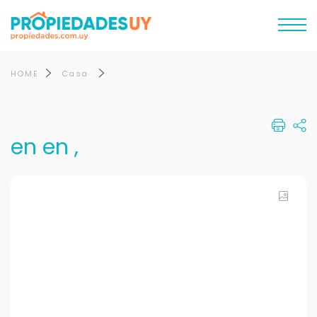
HOME
Casa
en en ,