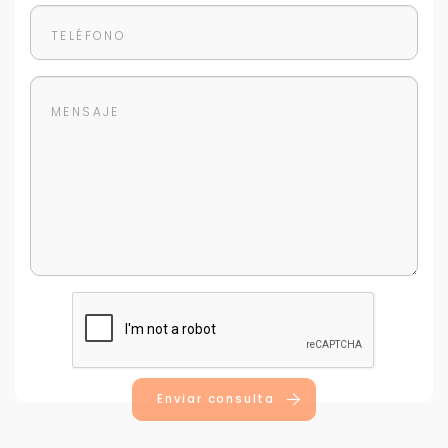
Para responderte
mejor y más rápido
Déjanos tus datos para identificar tu consulta en el
sistema de gestión de clientes.
Tu nombre *
Tu WhatsApp *
Enviar consulta
+598