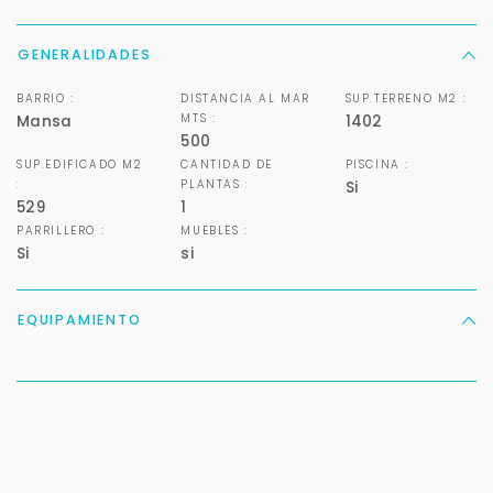
GENERALIDADES
BARRIO :
DISTANCIA AL MAR
SUP.TERRENO M2 :
MTS :
Mansa
1402
500
SUP.EDIFICADO M2
CANTIDAD DE
PISCINA :
:
PLANTAS :
Si
529
1
PARRILLERO :
MUEBLES :
Si
si
EQUIPAMIENTO
Para responderte
mejor y más rápido
Déjanos tus datos para identificar tu consulta en el
sistema de gestión de clientes.