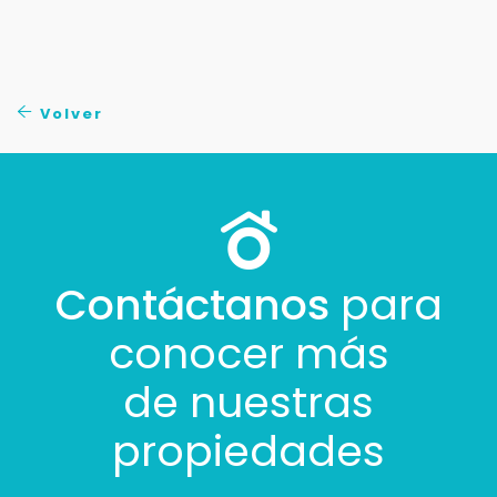
Tus datos están seguros
No compartimos tu información ni enviamos spam.
Uso exclusivo
Solo los usamos para responder tu consulta.
Volver
Continuar por WhatsApp
Cancelar
Contáctanos
para
Buscamos darte la mejor experiencia.
Con estos datos podemos responderte mejor y
conocer más
más rápido.
de nuestras
propiedades