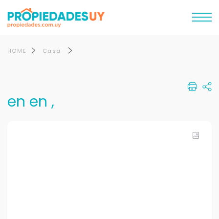
HOME
Casa
en en ,