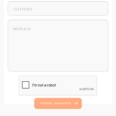
Para responderte
mejor y más rápido
Déjanos tus datos para identificar tu consulta en el
sistema de gestión de clientes.
Tu nombre *
Tu WhatsApp *
Enviar consulta
+598