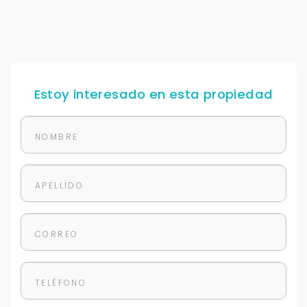
Tu WhatsApp *
+598
Estoy interesado en esta propiedad
Tus datos están seguros
No compartimos tu información ni enviamos spam.
Uso exclusivo
Solo los usamos para responder tu consulta.
Continuar por WhatsApp
Cancelar
Buscamos darte la mejor experiencia.
Con estos datos podemos responderte mejor y