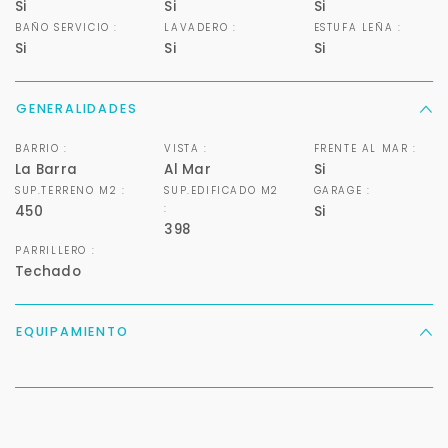
Si
Si
Si
BAÑO SERVICIO :
LAVADERO :
ESTUFA LEÑA :
Si
Si
Si
GENERALIDADES
BARRIO :
VISTA :
FRENTE AL MAR :
La Barra
Al Mar
Si
SUP.TERRENO M2 :
SUP.EDIFICADO M2
GARAGE :
:
450
Si
398
PARRILLERO :
Techado
Para responderte
mejor y más rápido
EQUIPAMIENTO
Déjanos tus datos para identificar tu consulta en el
sistema de gestión de clientes.
Tu nombre *