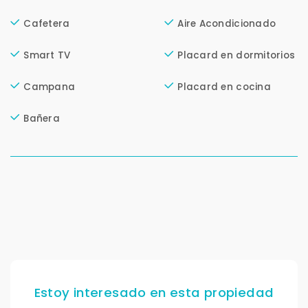
Cafetera
Aire Acondicionado
Tu WhatsApp *
+598
Smart TV
Placard en dormitorios
Campana
Placard en cocina
Tus datos están seguros
No compartimos tu información ni enviamos spam.
Bañera
Uso exclusivo
Solo los usamos para responder tu consulta.
Continuar por WhatsApp
Cancelar
Buscamos darte la mejor experiencia.
Con estos datos podemos responderte mejor y
Estoy interesado en esta propiedad
más rápido.