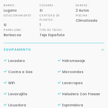
BARRIO :
COCHERA :
GARAGE :
Lugano
Si
2 Autos
ESTACIONAMIENTO
CANTIDAD DE
PISCINA :
:
PLANTAS :
Climatizada
Si
1
PARRILLERO :
TIPO DE TECHO :
Barbacoa
Teja Española
EQUIPAMIENTO
Lavadero
Hidromasaje
Para responderte
mejor y más rápido
Cocina a Gas
Microondas
WiFi
Lavarropas
Déjanos tus datos para identificar tu consulta en el
sistema de gestión de clientes.
Lavavajilla
Heladera Con Freezer
Tu nombre *
Licuadora
Exprimidora