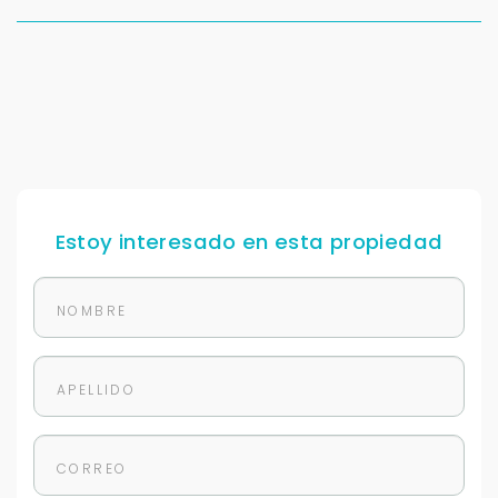
Tus datos están seguros
No compartimos tu información ni enviamos spam.
Uso exclusivo
Solo los usamos para responder tu consulta.
Continuar por WhatsApp
Estoy interesado en esta propiedad
Cancelar
Buscamos darte la mejor experiencia.
Con estos datos podemos responderte mejor y
más rápido.