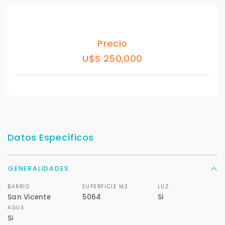
Precio
U$S 250,000
Para responderte
mejor y más rápido
Déjanos tus datos para identificar tu consulta en el
sistema de gestión de clientes.
Datos Específicos
Tu nombre *
GENERALIDADES
BARRIO
SUPERFICIE M2
LUZ
Tu WhatsApp *
San Vicente
5064
Si
AGUA
+598
Si