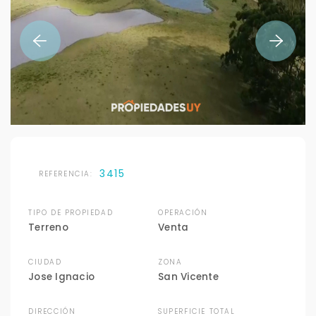
3415
REFERENCIA:
TIPO DE PROPIEDAD
OPERACIÓN
Terreno
Venta
CIUDAD
ZONA
Jose Ignacio
San Vicente
DIRECCIÓN
SUPERFICIE TOTAL