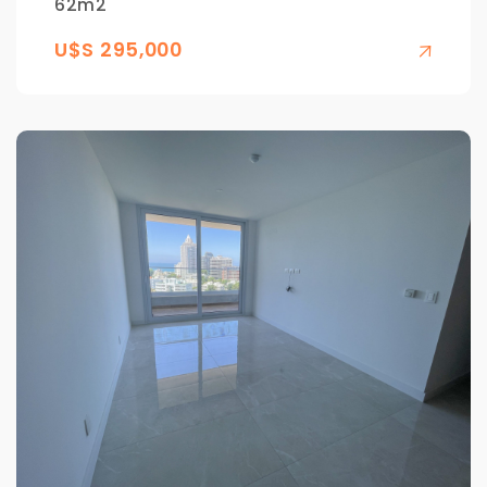
62m2
U$S 295,000