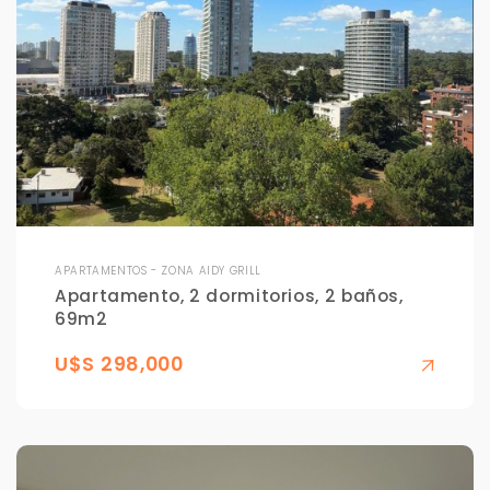
Tus datos están seguros
No compartimos tu información ni enviamos spam.
Uso exclusivo
Solo los usamos para responder tu consulta.
Continuar por WhatsApp
Cancelar
APARTAMENTOS - ZONA AIDY GRILL
Apartamento, 2 dormitorios, 2 baños,
69m2
Buscamos darte la mejor experiencia.
Con estos datos podemos responderte mejor y
más rápido.
U$S 298,000