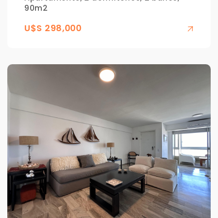
90m2
U$S 298,000