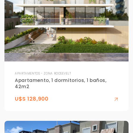
Tus datos están seguros
No compartimos tu información ni enviamos spam.
Uso exclusivo
Solo los usamos para responder tu consulta.
Continuar por WhatsApp
Cancelar
APARTAMENTOS - ZONA ROOSEVELT
Apartamento, 1 dormitorios, 1 baños,
42m2
Buscamos darte la mejor experiencia.
Con estos datos podemos responderte mejor y
más rápido.
U$S 128,900