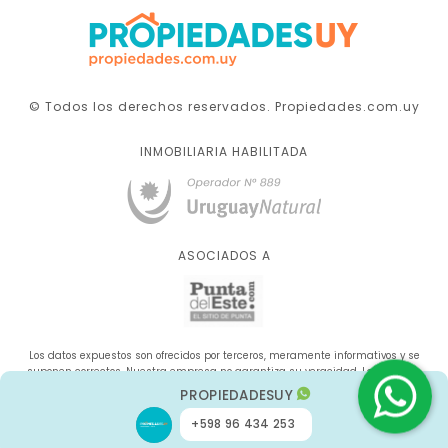
© Todos los derechos reservados. Propiedades.com.uy
INMOBILIARIA HABILITADA
ASOCIADOS A
Los datos expuestos son ofrecidos por terceros, meramente informativos y se
suponen correctos. Nuestra empresa no garantiza su veracidad. La oferta se
sujeta a errores, cambios de precio, omisión y/o retirada del mercado sin aviso
PROPIEDADESUY
previo.
+598 96 434 253