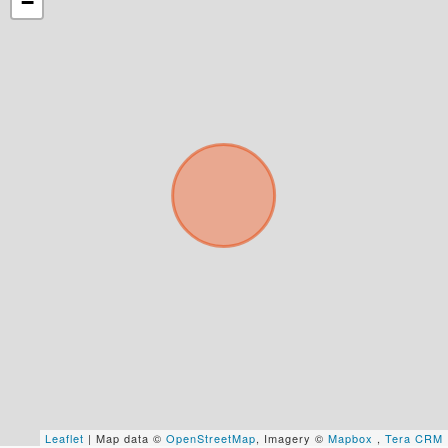
−
Déjanos tus datos para identificar tu consulta en el
sistema de gestión de clientes.
Tu nombre *
Tu WhatsApp *
+598
Tus datos están seguros
No compartimos tu información ni enviamos spam.
Uso exclusivo
Solo los usamos para responder tu consulta.
Continuar por WhatsApp
Leaflet
| Map data ©
OpenStreetMap
, Imagery ©
Mapbox
,
Tera CRM