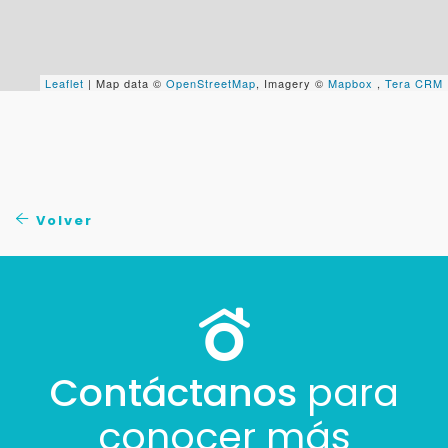
+598
Leaflet
| Map data ©
OpenStreetMap
, Imagery ©
Mapbox
,
Tera CRM
Tus datos están seguros
No compartimos tu información ni enviamos spam.
Uso exclusivo
Solo los usamos para responder tu consulta.
Continuar por WhatsApp
Volver
Cancelar
Buscamos darte la mejor experiencia.
Con estos datos podemos responderte mejor y
Contáctanos
para
más rápido.
conocer más