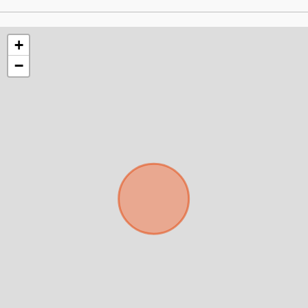
+
−
Para responderte
mejor y más rápido
Déjanos tus datos para identificar tu consulta en el
sistema de gestión de clientes.
Tu nombre *
Tu WhatsApp *