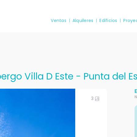
Ventas
Alquileres
Edificios
Proye
rgo Villa D Este - Punta del E
N
3