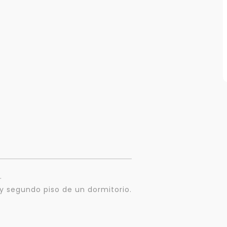
Para responderte
mejor y más rápido
.
Déjanos tus datos para identificar tu consulta en el sistema de gestión de
y segundo piso de un dormitorio.
clientes.
Tu nombre *