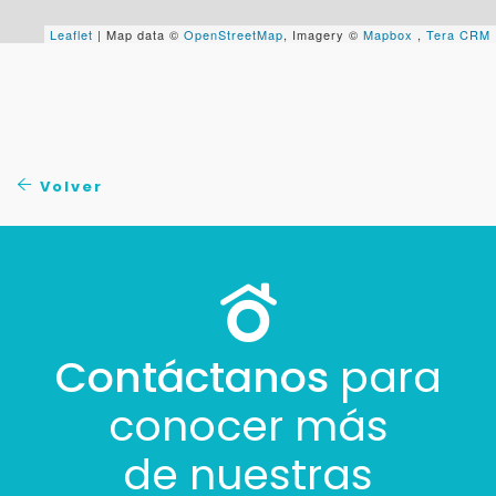
+598
Leaflet
| Map data ©
OpenStreetMap
, Imagery ©
Mapbox
,
Tera CRM
Tus datos están seguros
No compartimos tu información ni enviamos spam.
Uso exclusivo
Solo los usamos para responder tu consulta.
Volver
Continuar por WhatsApp
Cancelar
Buscamos darte la mejor experiencia.
Contáctanos
para
Con estos datos podemos responderte mejor y
más rápido.
conocer más
de nuestras