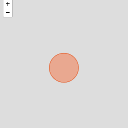
+
−
Para responderte
mejor y más rápido
Déjanos tus datos para identificar tu consulta en el
sistema de gestión de clientes.
Tu nombre *
Tu WhatsApp *