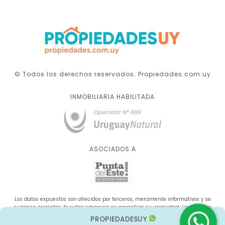
© Todos los derechos reservados. Propiedades.com.uy
INMOBILIARIA HABILITADA
ASOCIADOS A
Los datos expuestos son ofrecidos por terceros, meramente informativos y se
suponen correctos. Nuestra empresa no garantiza su veracidad. La oferta se
sujeta a errores, cambios de precio, omisión y/o retirada del mercado sin aviso
PROPIEDADESUY
previo.