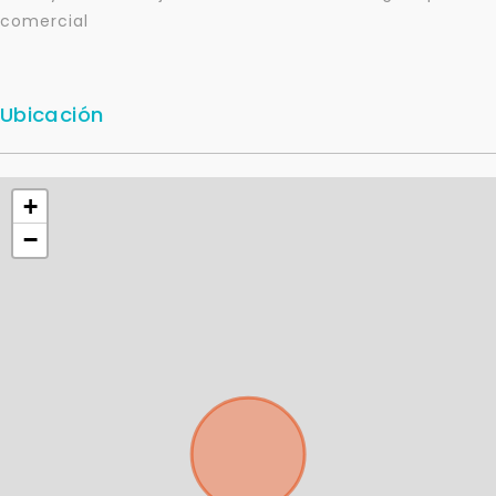
comercial
Para responderte
mejor y más rápido
Ubicación
Déjanos tus datos para identificar tu consulta en el
sistema de gestión de clientes.
Tu nombre *
+
−
Tu WhatsApp *
+598
Tus datos están seguros
No compartimos tu información ni enviamos spam.
Uso exclusivo
Solo los usamos para responder tu consulta.