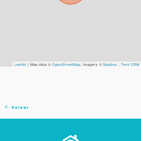
Continuar por WhatsApp
Cancelar
Buscamos darte la mejor experiencia.
Con estos datos podemos responderte mejor y
Leaflet
| Map data ©
OpenStreetMap
, Imagery ©
Mapbox
,
Tera CRM
más rápido.
Volver