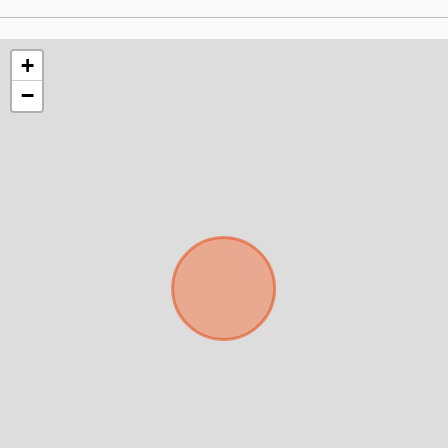
+
−
Para responderte
mejor y más rápido
Déjanos tus datos para identificar tu consulta en el
sistema de gestión de clientes.
Tu nombre *
Tu WhatsApp *