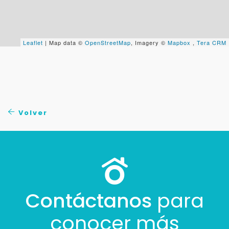
+598
Leaflet
| Map data ©
OpenStreetMap
, Imagery ©
Mapbox
,
Tera CRM
Tus datos están seguros
No compartimos tu información ni enviamos spam.
Uso exclusivo
Solo los usamos para responder tu consulta.
Continuar por WhatsApp
Volver
Cancelar
Buscamos darte la mejor experiencia.
Con estos datos podemos responderte mejor y
Contáctanos
para
más rápido.
conocer más