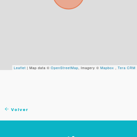
Continuar por WhatsApp
Cancelar
Buscamos darte la mejor experiencia.
Con estos datos podemos responderte mejor y
Leaflet
| Map data ©
OpenStreetMap
, Imagery ©
Mapbox
,
Tera CRM
más rápido.
Volver