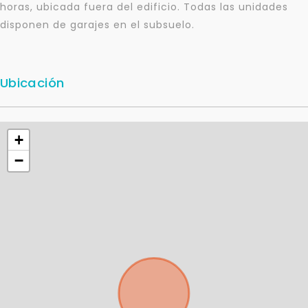
horas, ubicada fuera del edificio. Todas las unidades
disponen de garajes en el subsuelo.
Para responderte
mejor y más rápido
Ubicación
Déjanos tus datos para identificar tu consulta en el
sistema de gestión de clientes.
Tu nombre *
+
−
Tu WhatsApp *
+598
Tus datos están seguros
No compartimos tu información ni enviamos spam.
Uso exclusivo
Solo los usamos para responder tu consulta.