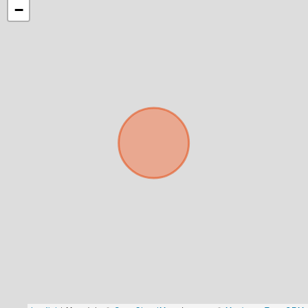
−
Tus datos están seguros
No compartimos tu información ni enviamos spam.
Uso exclusivo
Solo los usamos para responder tu consulta.
Continuar por WhatsApp
Cancelar
Buscamos darte la mejor experiencia.
Con estos datos podemos responderte mejor y
más rápido.