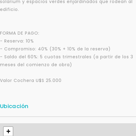
solarium y espacios verdes enjardinados que rodean al
edificio.
FORMA DE PAGO:
- Reserva: 10%
- Compromiso: 40% (30% + 10% de la reserva)
Para responderte
- Saldo del 60%: 5 cuotas trimestrales (a partir de los 3
mejor y más rápido
meses del comienzo de obra)
Déjanos tus datos para identificar tu consulta en el
Valor Cochera U$S 25.000
sistema de gestión de clientes.
Tu nombre *
Ubicación
Tu WhatsApp *
+
+598