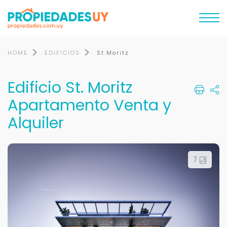
HOME
EDIFICIOS
St.Moritz
Edificio St. Moritz
Apartamento Venta y
Alquiler
7