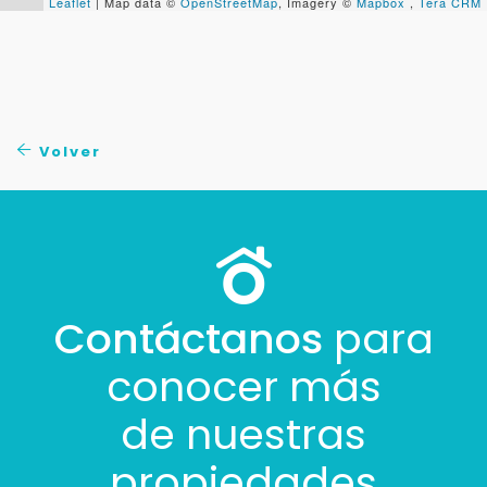
Leaflet
| Map data ©
OpenStreetMap
, Imagery ©
Mapbox
,
Tera CRM
Volver
Contáctanos
para
conocer más
de nuestras
propiedades