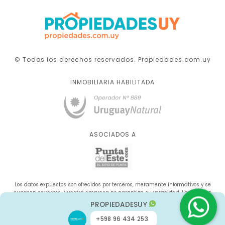
© Todos los derechos reservados. Propiedades.com.uy
INMOBILIARIA HABILITADA
ASOCIADOS A
Los datos expuestos son ofrecidos por terceros, meramente informativos y se
suponen correctos. Nuestra empresa no garantiza su veracidad. La oferta se
sujeta a errores, cambios de precio, omisión y/o retirada del mercado sin aviso
PROPIEDADESUY
previo.
+598 96 434 253