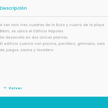
Descripción
A tan solo tres cuadras de la Ruta y cuatro de la playa
Bikini, se ubica el Edificio Nápoles
Se desarrolla en dos únicas plantas
El edificio cuenta con piscina, parrillero, gimnasio, sala
de juegos, sauna y lavadero
Para responderte
mejor y más rápido
Volver
Déjanos tus datos para identificar tu consulta en el
sistema de gestión de clientes.
Tu nombre *