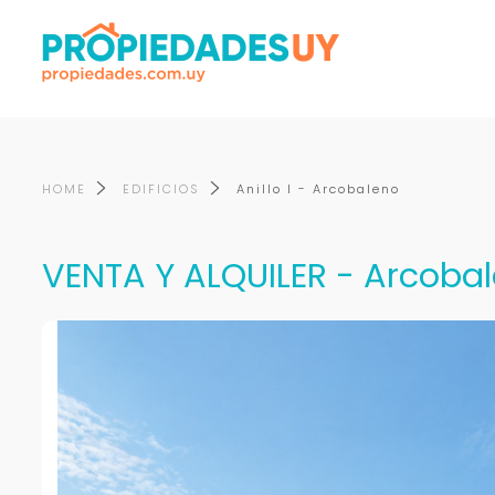
HOME
EDIFICIOS
Anillo l - Arcobaleno
VENTA Y ALQUILER - Arcobale