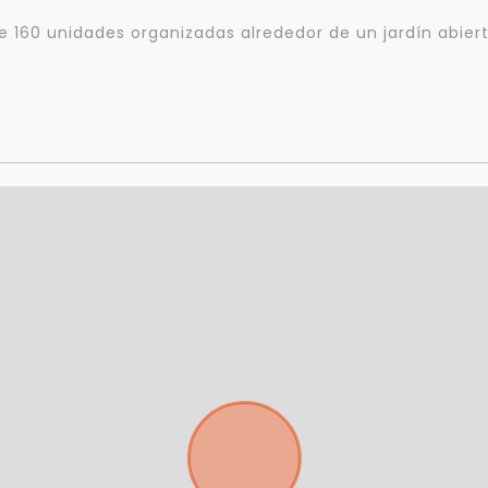
e 160 unidades organizadas alrededor de un jardín abiert
Para responderte
mejor y más rápido
Déjanos tus datos para identificar tu consulta en el sistema de gestión de
clientes.
Tu nombre *
Tu WhatsApp *