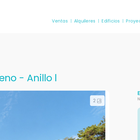
Ventas
Alquileres
Edificios
Proye
no - Anillo l
N
2