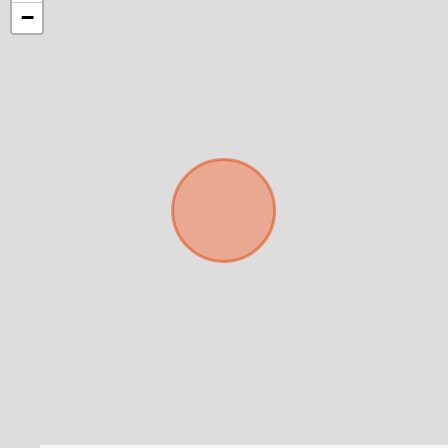
−
Para responderte
mejor y más rápido
Déjanos tus datos para identificar tu consulta en el
sistema de gestión de clientes.
Tu nombre *
Tu WhatsApp *
+598