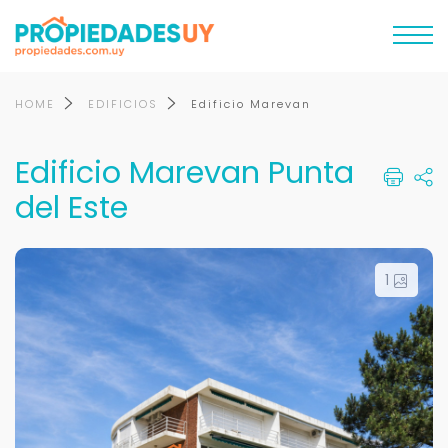
HOME
EDIFICIOS
Edificio Marevan
Edificio Marevan Punta
del Este
1