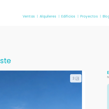
Ventas
Alquileres
Edificios
Proyectos
Blo
Este
N
3