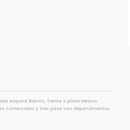
Para responderte
mejor y más rápido
alia esquina Biarritz, frente a plaza México.
Déjanos tus datos para identificar tu consulta en el sistema de gestión de
clientes.
les comerciales y tres pisos con departamentos.
Tu nombre *