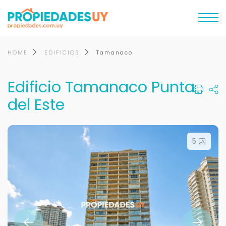
HOME
EDIFICIOS
Tamanaco
Edificio Tamanaco Punta
del Este
5