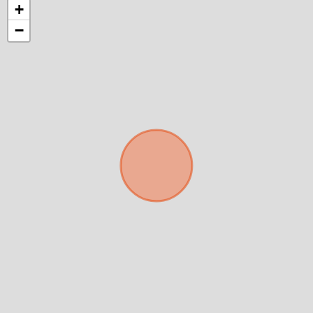
+
−
Para responderte
mejor y más rápido
Déjanos tus datos para identificar tu consulta en el
sistema de gestión de clientes.
Tu nombre *
Tu WhatsApp *