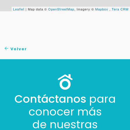
+598
Leaflet
| Map data ©
OpenStreetMap
, Imagery ©
Mapbox
,
Tera CRM
Tus datos están seguros
No compartimos tu información ni enviamos spam.
Uso exclusivo
Solo los usamos para responder tu consulta.
Volver
Continuar por WhatsApp
Cancelar
Buscamos darte la mejor experiencia.
Contáctanos
para
Con estos datos podemos responderte mejor y
más rápido.
conocer más
de nuestras