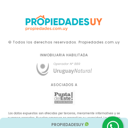
© Todos los derechos reservados. Propiedades.com.uy
INMOBILIARIA HABILITADA
ASOCIADOS A
Los datos expuestos son ofrecidos por terceros, meramente informativos y se
suponen correctos. Nuestra empresa no garantiza su veracidad. La oferta se
sujeta a errores, cambios de precio, omisión y/o retirada del mercado sin aviso
PROPIEDADESUY
previo.