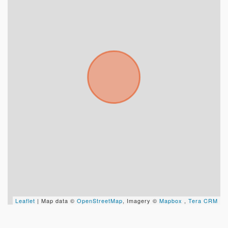
Para responderte
mejor y más rápido
Déjanos tus datos para identificar tu consulta en el
sistema de gestión de clientes.
Tu nombre *
Tu WhatsApp *
+598
Leaflet
| Map data ©
OpenStreetMap
, Imagery ©
Mapbox
,
Tera CRM