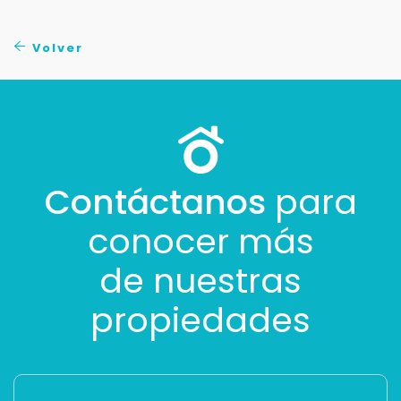
Tus datos están seguros
No compartimos tu información ni enviamos spam.
Uso exclusivo
Volver
Solo los usamos para responder tu consulta.
Continuar por WhatsApp
Cancelar
Contáctanos
para
conocer más
Buscamos darte la mejor experiencia.
Con estos datos podemos responderte mejor y
más rápido.
de nuestras
propiedades