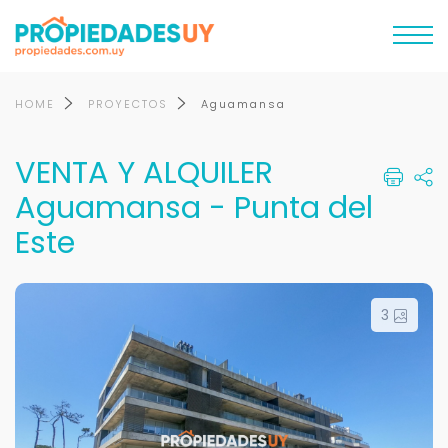
HOME
PROYECTOS
Aguamansa
VENTA Y ALQUILER
Aguamansa - Punta del
Este
3