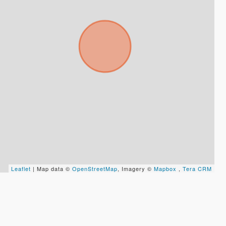
Leaflet
| Map data ©
OpenStreetMap
, Imagery ©
Mapbox
,
Tera CRM