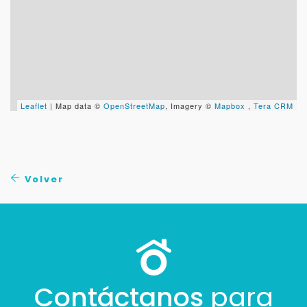
Tu WhatsApp *
+598
Tus datos están seguros
No compartimos tu información ni enviamos spam.
Uso exclusivo
Leaflet
| Map data ©
OpenStreetMap
, Imagery ©
Mapbox
,
Tera CRM
Solo los usamos para responder tu consulta.
Continuar por WhatsApp
Volver
Cancelar
Buscamos darte la mejor experiencia.
Con estos datos podemos responderte mejor y
más rápido.
Contáctanos
para