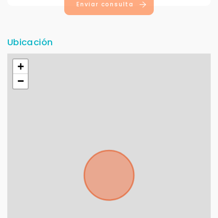
Enviar consulta
Ubicación
+
−
Para responderte
mejor y más rápido
Déjanos tus datos para identificar tu consulta en el
sistema de gestión de clientes.
Tu nombre *