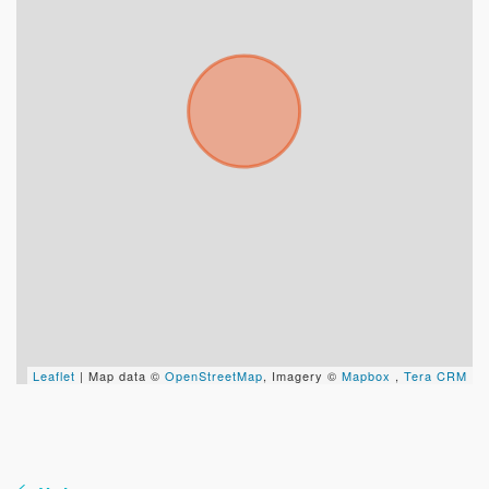
Uso exclusivo
Solo los usamos para responder tu consulta.
Continuar por WhatsApp
Cancelar
Buscamos darte la mejor experiencia.
Con estos datos podemos responderte mejor y
más rápido.
Leaflet
| Map data ©
OpenStreetMap
, Imagery ©
Mapbox
,
Tera CRM